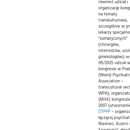
również udział i
organizację kon
na tematy
transkulturowe,
szczególnie w p
lekarzy specjalno
“somatycznych”
(chirurgów,
internistów, uro
ginekologów); w
09/2025 udział 
kongresie w Pra
(World Psychiatr
Association –
transcultural sec
WPA); organizat
(MItK) kongresó
2007 (utworzeni
DTPPP
– organiza
łączącej psychia
Niemiec, Austrii 
Szwajcarii), dwu