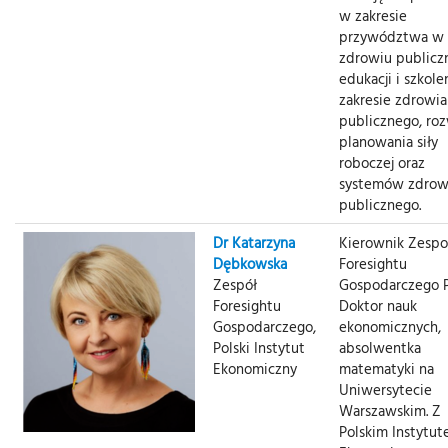
w zakresie
przywództwa w
zdrowiu publicz
edukacji i szkol
zakresie zdrowia
publicznego, roz
planowania siły
roboczej oraz
systemów zdrow
publicznego.
Dr Katarzyna
Kierownik Zespo
Dębkowska
Foresightu
Zespół
Gospodarczego P
Foresightu
Doktor nauk
Gospodarczego,
ekonomicznych,
Polski Instytut
absolwentka
Ekonomiczny
matematyki na
Uniwersytecie
Warszawskim. Z
Polskim Instytu