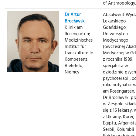
of Anthropology.
Dr Artur
Absolwent Wydz
Brocławski
Lekarskiego
Klinik am
Gdańskiego
Rosengarten;
Uniwersytetu
Medizinisches
Medycznego
Institut fűr
(ówczesnej Akad
transkulturelle
Medycznej w Gd
Kompetenz,
z rocznika 1989;
Bielefeld,
specjalista w
Niemcy
dziedzinie psychi
psychoterapii; o
roku ordynator w
am Rosengarten.
Dr Brocławski pr
w Zespole skład
się z 16 lekarzy,
z Ukrainy, Korei,
Egiptu, Afganist
Serbii, Kolumbii 
Polski; podobnie