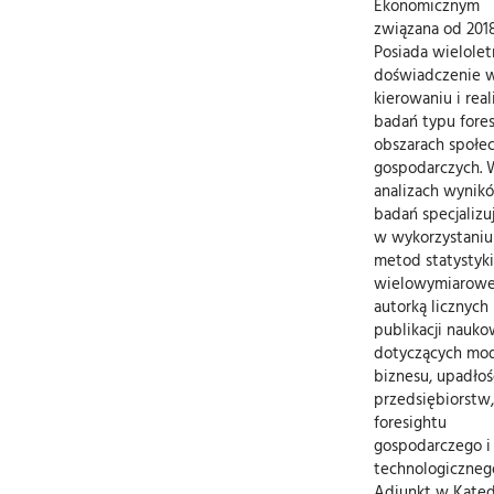
Ekonomicznym
związana od 2018
Posiada wielolet
doświadczenie 
kierowaniu i reali
badań typu fore
obszarach społe
gospodarczych. 
analizach wynik
badań specjalizuj
w wykorzystaniu
metod statystyki
wielowymiarowej
autorką licznych
publikacji nauk
dotyczących mod
biznesu, upadłoś
przedsiębiorstw,
foresightu
gospodarczego i
technologiczneg
Adiunkt w Kate