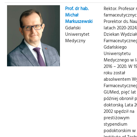
Prof. dr hab.
Rektor. Profesor
Michał
farmaceutycznyc
Markuszewski
Prorektor ds. Na
Gdański
latach 2020-2024
Uniwersytet
Dziekan Wydział
Medyczny
Farmaceutyczne
Gdańskiego
Uniwersytetu
Medycznego w l
2016 – 2020. W 1
roku został
absolwentem Wy
Farmaceutyczne
GUMed, pięć lat
później obronił 
doktorską. Lata 
2002 spędził na
prestiżowym
stypendium
podoktorskim w 
Institute of Tec