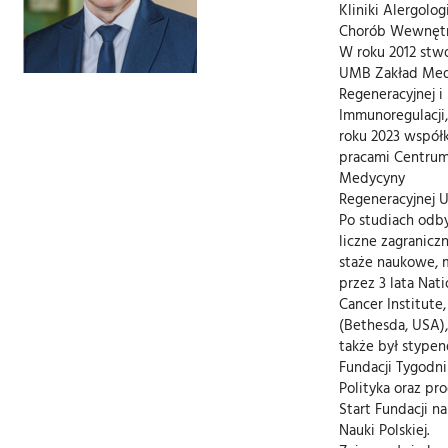
Kliniki Alergologi
Chorób Wewnętr
W roku 2012 stw
UMB Zakład Me
Regeneracyjnej i
Immunoregulacji,
roku 2023 współk
pracami Centru
Medycyny
Regeneracyjnej 
Po studiach odb
liczne zagranicz
staże naukowe, m
przez 3 lata Nati
Cancer Institute
(Bethesda, USA),
także był stypen
Fundacji Tygodni
Polityka oraz pr
Start Fundacji na
Nauki Polskiej.