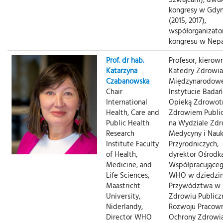
kongresy w Gdyn
(2015, 2017),
współorganizato
kongresu w Nep
Prof. dr hab.
Profesor, kierow
Katarzyna
Katedry Zdrowia
Czabanowska
Międzynarodow
Chair
Instytucie Badań
International
Opieką Zdrowotn
Health, Care and
Zdrowiem Publi
Public Health
na Wydziale Zdr
Research
Medycyny i Nau
Institute Faculty
Przyrodniczych,
of Health,
dyrektor Ośrodk
Medicine, and
Współpracujące
Life Sciences,
WHO w dziedzin
Maastricht
Przywództwa w
University,
Zdrowiu Publicz
Niderlandy,
Rozwoju Pracow
Director WHO
Ochrony Zdrowia