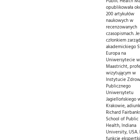
Public Health Ma
opublikowała ok
200 artykułów
naukowych w
recenzowanych
czasopismach. Je
członkiem zarzą
akademickiego S
Europa na
Uniwersytecie w
Maastricht, pro
wizytującym w
Instytucie Zdrow
Publicznego
Uniwersytetu
Jagiellońskiego 
Krakowie, adiun
Richard Fairbank
School of Public
Health, Indiana
University, USA. 
funkcję ekspert