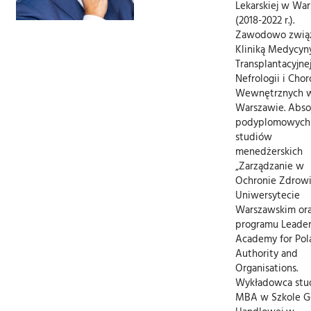
Lekarskiej w Wa
(2018-2022 r.).
Zawodowo związ
Kliniką Medycyn
Transplantacyjnej
Nefrologii i Cho
Wewnętrznych 
Warszawie. Abs
podyplomowych
studiów
menedżerskich
„Zarządzanie w
Ochronie Zdrowi
Uniwersytecie
Warszawskim or
programu Leader
Academy for Pol
Authority and
Organisations.
Wykładowca stu
MBA w Szkole G