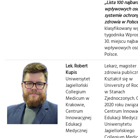
,,Lista 100 najbar
wpływowych os
systemie ochron
zdrowia w Polsc
klasyfikowany w
tygodnika Wpros
30. miejscu najba
wpływowych os
Polsce.
Lek. Robert
Lekarz, magister
Kupis
zdrowia publicz
Uniwersytet
Kształcił się w
Jagielloński
University of Ro
Collegium
w Stanach
Medicum w
Zjednoczonych. 
Krakowie,
2020 roku związa
Centrum
Centrum Innowac
Innowacyjnej
Edukacji Medycz
Edukacji
Uniwersytetu
Medycznej
Jagiellońskiego
Collegium Medi