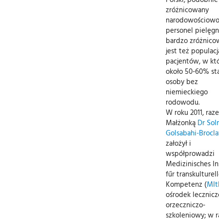
zróżnicowany
narodowościowo 
personel pielęgni
bardzo zróżnico
jest też populacj
pacjentów, w któ
około 50-60% st
osoby bez
niemieckiego
rodowodu.
W roku 2011, raz
Małżonką
Dr Sol
Golsabahi-Brocl
założył i
współprowadzi
Medizinisches In
fűr transkulturel
Kompetenz (
MIt
ośrodek lecznicz
orzeczniczo-
szkoleniowy; w 