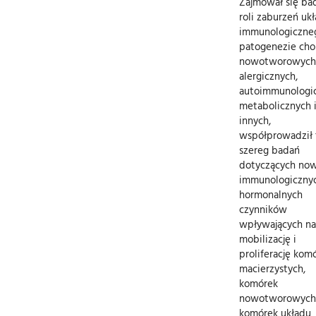
Zajmował się ba
roli zaburzeń uk
immunologiczne
patogenezie cho
nowotworowych
alergicznych,
autoimmunologic
metabolicznych 
innych,
współprowadził 
szereg badań
dotyczących no
immunologicznyc
hormonalnych
czynników
wpływających na
mobilizację i
proliferację kom
macierzystych,
komórek
nowotworowych 
komórek układu