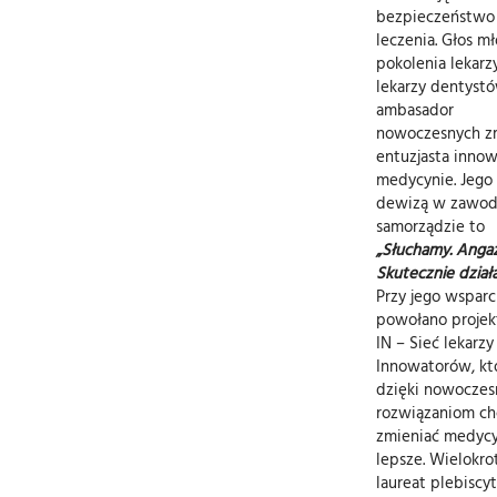
bezpieczeństwo
leczenia. Głos m
pokolenia lekarzy
lekarzy dentystó
ambasador
nowoczesnych zm
entuzjasta innow
medycynie. Jego
dewizą w zawodz
samorządzie to
„Słuchamy. Anga
Skutecznie dział
Przy jego wsparc
powołano projek
IN – Sieć lekarzy
Innowatorów, kt
dzięki nowocze
rozwiązaniom ch
zmieniać medyc
lepsze. Wielokro
laureat plebiscy