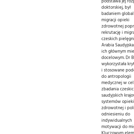
podstawa jej ro
doktorskiej, był
badaniem global
migracji opieki
zdrowotnej pop
rekrutację i migr
czeskich pielęgni
Arabia Saudyjska
ich głównym mi
docelowym. Dr B
wykorzystała kry
i stosowane pode
do antropologii
medycznej w cel
zbadania czeskic
saudyjskich kraj
systemów opieki
zdrowotnej i pol
odniesieniu do
indywidualnych
motywacji do mig
Kluczowym ele