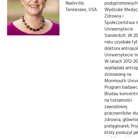
Nashville,
podyplomowych
Tennessee, USA
Wydziale Medyc
Zdrowia i
Społeczeństwa 
Uniwersytecie
Vanderbilt. W 20
roku uzyskała tyt
doktora antropol
Uniwersytecie In
W latach 2012-20
wykładała antro
stosowaną na
Monmouth Univer
Program badawc
Bludau koncentru
na tożsamości
zawodowej
pracowników sł
zdrowia, główni
pielęgniarek. Pro
który posłużył ja