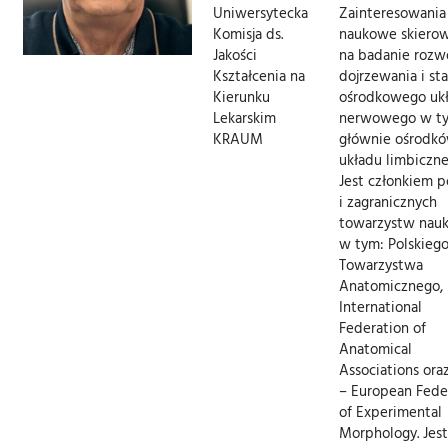
Uniwersytecka
Zainteresowania
Komisja ds.
naukowe skierow
Jakości
na badanie rozwo
Kształcenia na
dojrzewania i st
Kierunku
ośrodkowego uk
Lekarskim
nerwowego w t
KRAUM
głównie ośrodk
układu limbiczne
Jest członkiem p
i zagranicznych
towarzystw nau
w tym: Polskieg
Towarzystwa
Anatomicznego,
International
Federation of
Anatomical
Associations or
– European Fede
of Experimental
Morphology. Jest