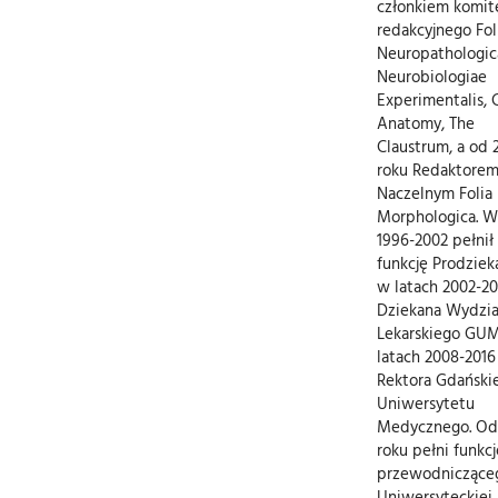
członkiem komit
redakcyjnego Fol
Neuropathologic
Neurobiologiae
Experimentalis, C
Anatomy, The
Claustrum, a od 
roku Redaktore
Naczelnym Folia
Morphologica. W
1996-2002 pełnił
funkcję Prodziek
w latach 2002-2
Dziekana Wydzia
Lekarskiego GU
latach 2008-2016
Rektora Gdański
Uniwersytetu
Medycznego. Od
roku pełni funkcj
przewodniczące
Uniwersyteckiej