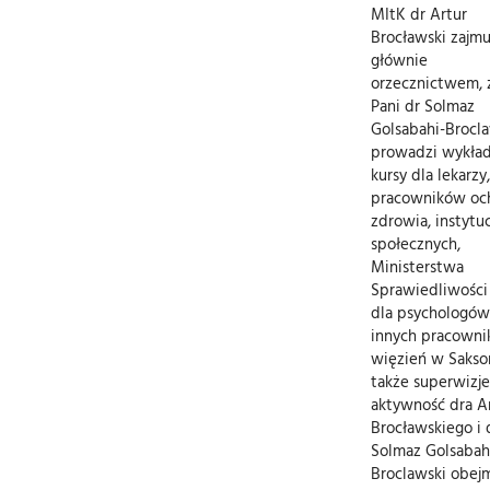
MItK dr Artur
Brocławski zajmu
głównie
orzecznictwem, 
Pani dr Solmaz
Golsabahi-Brocl
prowadzi wykład
kursy dla lekarzy,
pracowników oc
zdrowia, instytuc
społecznych,
Ministerstwa
Sprawiedliwości 
dla psychologów
innych pracown
więzień w Sakson
także superwizje
aktywność dra A
Brocławskiego i 
Solmaz Golsabah
Broclawski obej