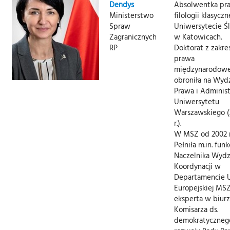
Dendys
Absolwentka pra
Ministerstwo
filologii klasyczn
Spraw
Uniwersytecie Ś
Zagranicznych
w Katowicach.
RP
Doktorat z zakre
prawa
międzynarodow
obroniła na Wydz
Prawa i Administ
Uniwersytetu
Warszawskiego (
r.).
W MSZ od 2002 r
Pełniła m.in. funk
Naczelnika Wydz
Koordynacji w
Departamencie U
Europejskiej MSZ
eksperta w biur
Komisarza ds.
demokratyczneg