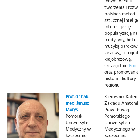
innymi w celu
tworzenia i rozw
polskich metod
sztucznej intelige
Interesuje się
popularyzacją nau
medycyny, histor
muzyką barokową
jazzową, fotograf
krajobrazową,
szczególnie
Podl
oraz promowani
historii i kultury
regionu.
Prof. dr hab.
Kierownik Katedr
med. Janusz
Zakładu Anatomi
Moryś
Prawidłowej
Pomorski
Pomorskiego
Uniwersytet
Uniwersytetu
Medyczny w
Medycznego w
Szczecinie;
Szczecinie.