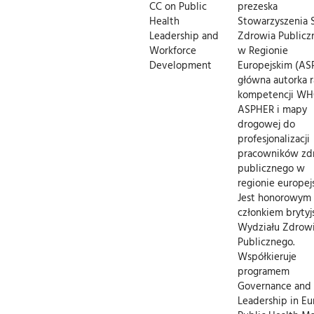
CC on Public
prezeska
Health
Stowarzyszenia 
Leadership and
Zdrowia Publicz
Workforce
w Regionie
Development
Europejskim (AS
główna autorka 
kompetencji WH
ASPHER i mapy
drogowej do
profesjonalizacji
pracowników zd
publicznego w
regionie europej
Jest honorowym
członkiem brytyj
Wydziału Zdrow
Publicznego.
Współkieruje
programem
Governance and
Leadership in E