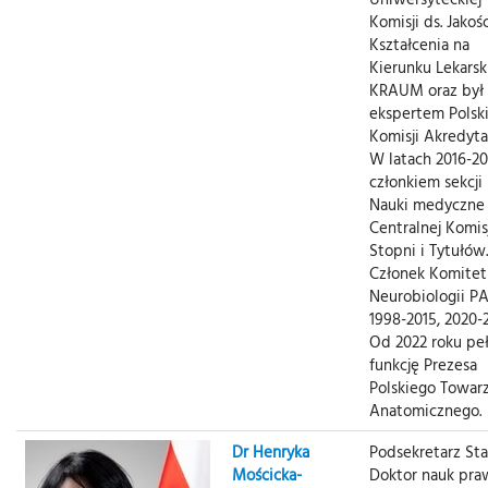
Komisji ds. Jakośc
Kształcenia na
Kierunku Lekars
KRAUM oraz był
ekspertem Polski
Komisji Akredytac
W latach 2016-20
członkiem sekcji 
Nauki medyczne
Centralnej Komisj
Stopni i Tytułów.
Członek Komitet
Neurobiologii P
1998-2015, 2020-
Od 2022 roku peł
funkcję Prezesa
Polskiego Towar
Anatomicznego.
Dr Henryka
Podsekretarz Sta
Mościcka-
Doktor nauk pra