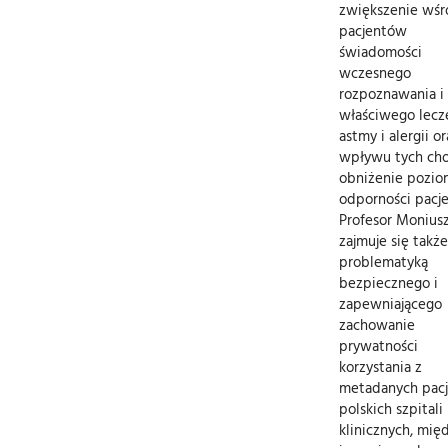
zwiększenie wśr
pacjentów
świadomości
wczesnego
rozpoznawania i
właściwego lecz
astmy i alergii or
wpływu tych cho
obniżenie pozi
odporności pacj
Profesor Monius
zajmuje się także
problematyką
bezpiecznego i
zapewniającego
zachowanie
prywatności
korzystania z
metadanych pac
polskich szpitali
klinicznych, mię