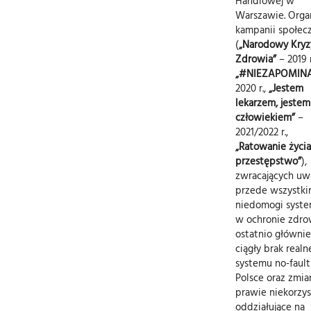
Handlowej w
Warszawie. Orga
kampanii społec
(
„Narodowy Kryz
Zdrowia”
– 2019 r
„#NIEZAPOMINA
2020 r.,
„Jestem
lekarzem, jestem
człowiekiem”
–
2021/2022 r.,
„Ratowanie życia
przestępstwo”
),
zwracających u
przede wszystki
niedomogi syst
w ochronie zdrow
ostatnio głównie
ciągły brak real
systemu no-faul
Polsce oraz zmi
prawie niekorzys
oddziałujące na