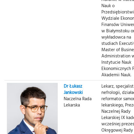
Nauk o
Przedsiębiorstwi
Wydziale Ekonom
Finansów Uniwer
w Białymstoku o
wykładowca na
studiach Execut
Master of Busine
Administration 
Instytucie Nauk
Ekonomicznych P
Akademii Nauk.
Dr Łukasz
Lekarz, specjalist
Jankowski
nefrologii, działa
Naczelna Rada
reformator samo
Lekarska
lekarskiego, Prez
Naczelnej Rady
Lekarskiej IX kade
wcześniej preze
Okręgowej Rady