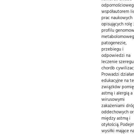
odpornościowego
współautorem li
prac naukowych
opisujących rolę
profilu genomow
metabolomoweg
patogenezie,
przebiegu i
odpowiedzi na
leczenie szeregu
chorób cywilizac
Prowadzi działan
edukacyjne na t
związków pomię
astmą i alergią a
wirusowymi
zakażeniami dró
oddechowych or
między astmą i
otyłością. Podej
wysiłki mające n