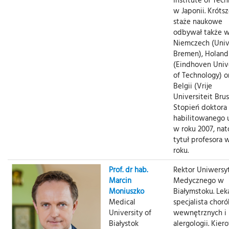
w Japonii. Króts
staże naukowe
odbywał także 
Niemczech (Univ
Bremen), Holand
(Eindhoven Univ
of Technology) o
Belgii (Vrije
Universiteit Brus
Stopień doktora
habilitowanego 
w roku 2007, nat
tytuł profesora 
roku.
Prof. dr hab.
Rektor Uniwersy
Marcin
Medycznego w
Moniuszko
Białymstoku. Leka
Medical
specjalista chor
University of
wewnętrznych i
Białystok
alergologii. Kier