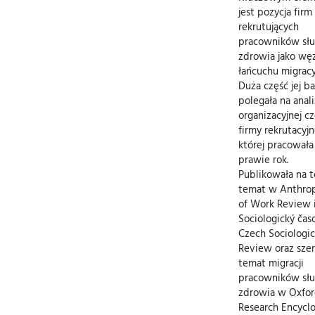
jest pozycja firm
rekrutujących
pracowników sł
zdrowia jako wę
łańcuchu migracy
Duża część jej b
polegała na anali
organizacyjnej cz
firmy rekrutacyjn
której pracowała
prawie rok.
Publikowała na 
temat w Anthro
of Work Review 
Sociologický časo
Czech Sociologic
Review oraz szer
temat migracji
pracowników sł
zdrowia w Oxfo
Research Encycl