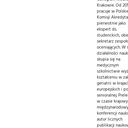
Krakowie. Od 20
pracuje w Polskie
Komisji Akredyta
pierwotnie jako
ekspert ds.
studenckich, ob
sekretarz zespo
oceniających. W 
działalności nau
skupia się na
medycznym
szkolnictwie wy
kształceniu w za
geriatrii w krajac
europejskich i po
senioralnej. Prel
w czasie krajowy
międzynarodow
konferencji nau
autor licznych
publikacji nauko