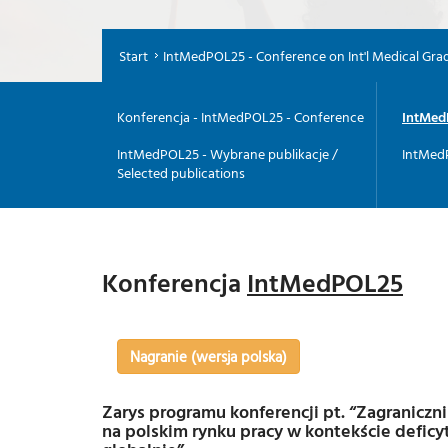
Start
IntMedPOL25 - Conference on Int'l Medical Gra
Konferencja - IntMedPOL25 - Conference
IntMed
IntMedPOL25 - Wybrane publikacje /
IntMed
Selected publications
Konferencja
IntMedPOL25
Nagranie (wersja polska)
Zarys programu konferencji pt. “Zagranicz
na polskim rynku pracy w kontekście deficy