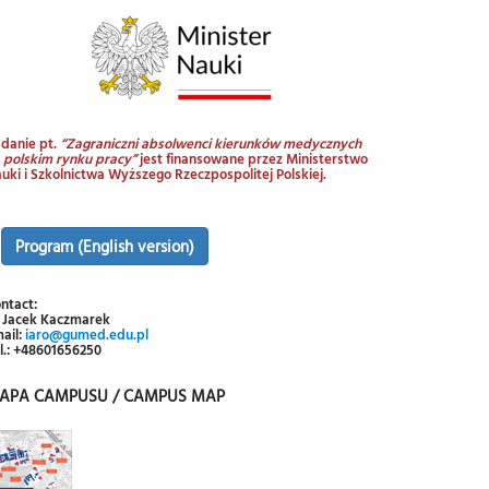
danie pt.
“Zagraniczni absolwenci kierunków medycznych
 polskim rynku pracy”
jest finansowane przez Ministerstwo
uki i Szkolnictwa Wyższego Rzeczpospolitej Polskiej.
Program (English version)
ntact:
 Jacek Kaczmarek
ail:
iaro@gumed.edu.pl
l.: +48601656250
APA CAMPUSU / CAMPUS MAP