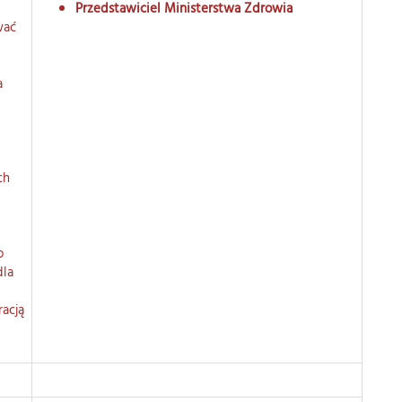
Przedstawiciel Ministerstwa Zdrowia
wać
a
ch
o
dla
acją