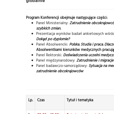
globalnie”
Program Konferencji obejmuje następujące części:
Panel Ministerialny:
Zatrudnienie obcokrajowc
szybkich zmian.
Prezentacja wyników badań ankietowych wśró
Dokąd po dyplomie?
Panel Absolwencki:
Polska. Studia i praca. Dlac
Absolwentkami kierunków medycznych pracują
Panel Rektorski:
Doświadczenia uczelni medyczn
Panel międzynarodowy:
Zatrudnienie i migracj
Panel badawczo-samorządowy:
Sytuacja na med
zatrudnienie obcokrajowców
Lp.
Czas
Tytuł i tematyka
ddddddddddd