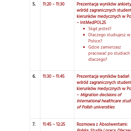
5.
11:20 – 11:30
Prezentacja wyników ankiet
wśród zagranicznych stude
kierunków medycznych w Po
– IntMedPOL25
Skąd jesteś?
Dlaczego studiujesz w
Polsce?
Gdzie zamierzasz
pracować po studiach 
dlaczego?
6.
11:30 – 11:45
Prezentacja wyników badań
wśród zagranicznych stude
kierunków medycznych w Po
–
Migration decisions of
international healthcare stu
of Polish universities
7.
11:45 – 12:25
Rozmowa z Absolwentami:
Polska. Studia i praca. Dlacze