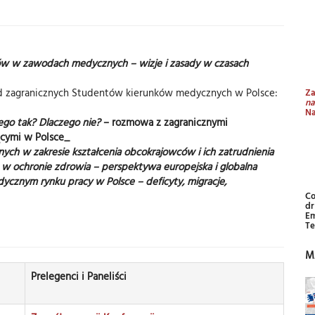
ów w zawodach medycznych – wizje i zasady w czasach
d zagranicznych Studentów kierunków medycznych w Polsce:
Za
na
Na
zego tak? Dlaczego nie?
– rozmowa z zagranicznymi
cymi w Polsce_
ych w zakresie kształcenia obcokrajowców i ich zatrudnienia
e w ochronie zdrowia – perspektywa europejska i globalna
ycznym rynku pracy w Polsce – deficyty, migracje,
Co
dr
Em
Te
M
Prelegenci i Paneliści