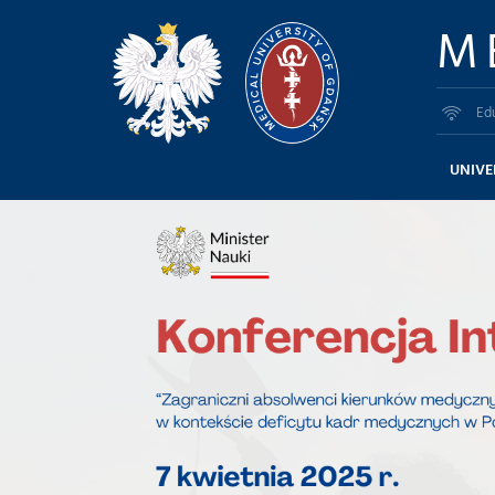
M
Ed
UNIVE