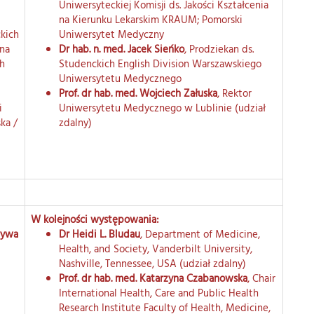
Uniwersyteckiej Komisji ds. Jakości Kształcenia
na Kierunku Lekarskim KRAUM; Pomorski
kich
Uniwersytet Medyczny
 na
Dr hab. n. med. Jacek Sieńko
, Prodziekan ds.
h
Studenckich English Division Warszawskiego
Uniwersytetu Medycznego
Prof. dr hab. med. Wojciech Załuska
, Rektor
i
Uniwersytetu Medycznego w Lublinie (udział
ska /
zdalny)
W kolejności występowania:
tywa
Dr Heidi L. Bludau
, Department of Medicine,
Health, and Society, Vanderbilt University,
Nashville, Tennessee, USA (udział zdalny)
Prof. dr hab. med. Katarzyna Czabanowska
, Chair
International Health, Care and Public Health
Research Institute Faculty of Health, Medicine,