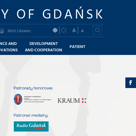
TY OF GDAŃSK
A
A
MUG Libraries
ENCE AND
DEVELOPMENT
PATIENT
OVATIONS
AND COOPERATION
a
-
F