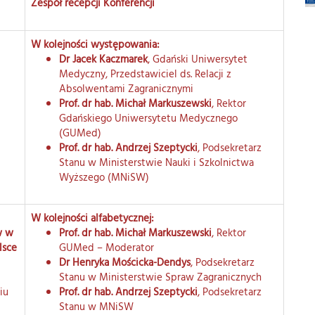
Zespół recepcji Konferencji
W kolejności występowania:
Dr Jacek Kaczmarek
, Gdański Uniwersytet
Medyczny, Przedstawiciel ds. Relacji z
Absolwentami Zagranicznymi
Prof. dr hab. Michał Markuszewski
, Rektor
Gdańskiego Uniwersytetu Medycznego
(GUMed)
Prof. dr hab. Andrzej Szeptycki
, Podsekretarz
Stanu w Ministerstwie Nauki i Szkolnictwa
Wyższego (MNiSW)
W kolejności alfabetycznej:
w w
Prof. dr hab. Michał Markuszewski
, Rektor
lsce
GUMed – Moderator
Dr Henryka Mościcka-Dendys
, Podsekretarz
Stanu w Ministerstwie Spraw Zagranicznych
iu
Prof. dr hab. Andrzej Szeptycki
, Podsekretarz
Stanu w MNiSW