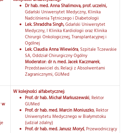
Dr hab. med. Anna Shalimova, prof. uczelni,
Gdański Uniwersytet Medyczny, Klinika
Nadciśnienia Tętniczego i Diabetologii
Lek. Shraddha Singh,
Gdański Uniwersytet
Medyczny, I Klinika Kardiologii oraz Klinika
Chirurgii Onkologicznej, Transplantacyjnej i
Ogólnej
Lek. Claudia Anna Wiewióra
, Szpitale Tczewskie
SA, Oddział Chirurgiczny Ogólny
Moderator: dr n. med. Jacek Kaczmarek
,
Przedstawiciel ds. Relacji z Absolwentami
Zagranicznymi, GUMed
W kolejności alfabetycznej:
Prof. dr hab. Michał Markuszewski
, Rektor
w w
GUMed
Prof. dr hab. med. Marcin Moniuszko
, Rektor
Uniwersytetu Medycznego w Białymstoku
je
(udział zdalny)
Prof. dr hab. med. Janusz Moryś
, Przewodniczący