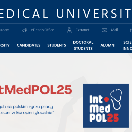
EDICAL UNIVERSI
uroam
eDean's Office
Extranet
Mail
DOCTORAL
SCI
RSITY
CANDIDATES
STUDENTS
ALUMNI
STUDENTS
INN