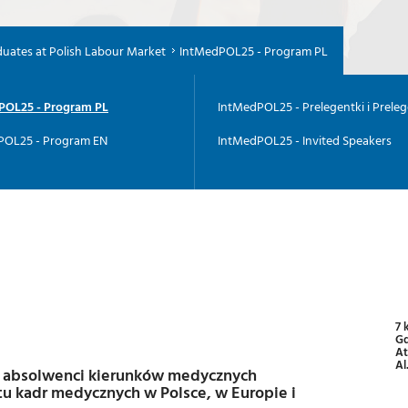
duates at Polish Labour Market
IntMedPOL25 - Program PL
POL25 - Program PL
IntMedPOL25 - Prelegentki i Preleg
POL25 - Program EN
IntMedPOL25 - Invited Speakers
7 
Gd
A
Al
ni absolwenci kierunków medycznych
tu kadr medycznych w Polsce, w Europie i