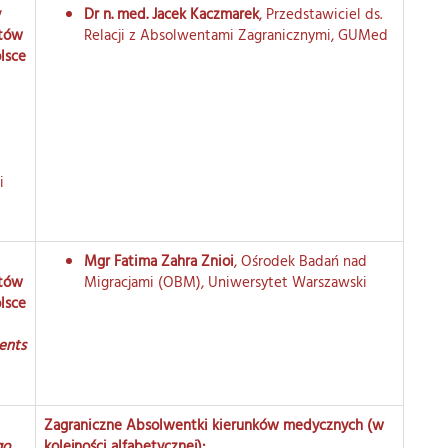
y
Dr n. med. Jacek Kaczmarek
, Przedstawiciel ds.
ntów
Relacji z Absolwentami Zagranicznymi, GUMed
lsce
i
Mgr Fatima Zahra Znioi
, Ośrodek Badań nad
ntów
Migracjami (OBM), Uniwersytet Warszawski
lsce
dents
Zagraniczne Absolwentki kierunków medycznych (w
go
kolejności alfabetycznej):